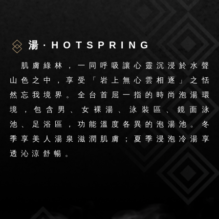
湯·HOTSPRING
肌膚綠林，一同呼吸讓心靈沉浸於水聲
山色之中，享受「岩上無心雲相逐」之恬
然忘我境界。全台首屈一指的時尚泡湯環
境，包含男、女裸湯、泳裝區、鏡面泳
池、足浴區，功能溫度各異的泡湯池。冬
季享美人湯泉滋潤肌膚；夏季浸泡冷湯享
透沁涼舒暢。