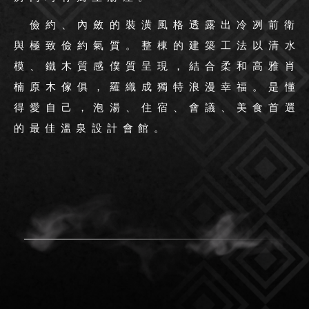
儉約、內斂的裝潢風格透露出冷冽前衛
與極致儉約氣質。整棟的建築工法以清水
模、鐵木質感僕質呈現，結合柔和高雅肖
楠原木傢俱，羅織成獨特浪漫幸福。是懂
得愛自己，泡湯、住宿、會議、美食首選
的最佳溫泉設計會館。