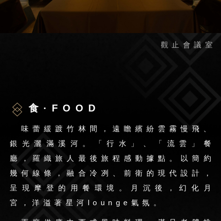
食·FOOD
味蕾緩踱竹林間，遠瞻繽紛雲霧慢飛、
銀光灑滿溪河。「行水」、「流雲」餐
廳，羅織旅人最後旅程感動據點。以簡約
幾何線條，融合冷冽、前衛的現代設計，
呈現摩登的用餐環境。月沉後，幻化月
宮，洋溢著星河lounge氣氛。