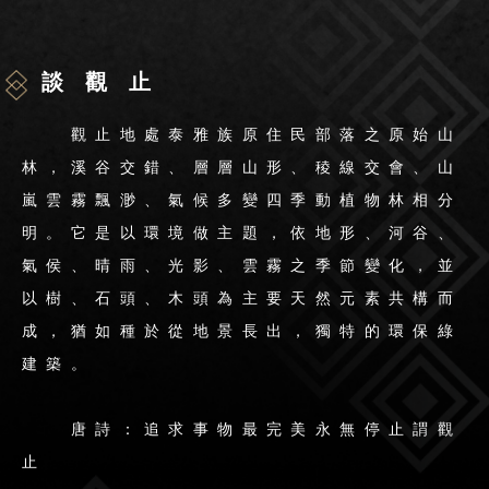
談觀止
觀止地處泰雅族原住民部落之原始山
林，溪谷交錯、層層山形、稜線交會、山
嵐雲霧飄渺、氣候多變四季動植物林相分
明。它是以環境做主題，依地形、河谷、
氣侯、晴雨、光影、雲霧之季節變化，並
以樹、石頭、木頭為主要天然元素共構而
成，猶如種於從地景長出，獨特的環保綠
建築。
唐詩：追求事物最完美永無停止謂觀
止